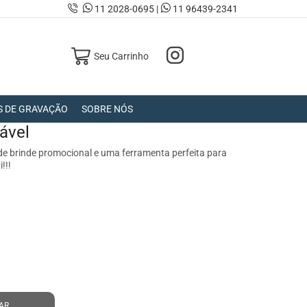
11 2028-0695 |
11 96439-2341
Seu Carrinho
S DE GRAVAÇÃO
SOBRE NÓS
ável
e brinde promocional e uma ferramenta perfeita para
!!!
AR