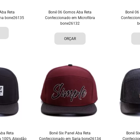
Aba Reta
Boné 06 Gomos Aba Reta
Boné 06
ona bone26135
Confeccionado em Microfibra
Confeccion
bone26132
b
ORÇAR
Aba Reta
Boné Six Panel Aba Reta
Boné Si
a 100% Algodão
Confeccionado em Sarja bone26134
Confeccio