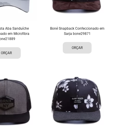
ista Aba Sanduíche
Boné Snapback Confeccionado em
nado em Microfibra
Sarja bone29871
one21889
ORÇAR
ORÇAR