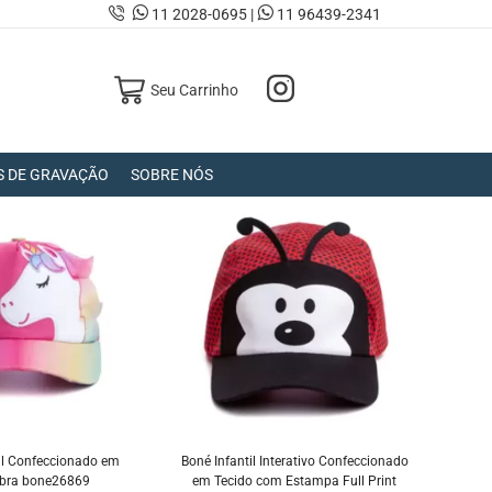
11 2028-0695 |
11 96439-2341
Seu Carrinho
S DE GRAVAÇÃO
SOBRE NÓS
il Confeccionado em
Boné Infantil Interativo Confeccionado
ibra bone26869
em Tecido com Estampa Full Print