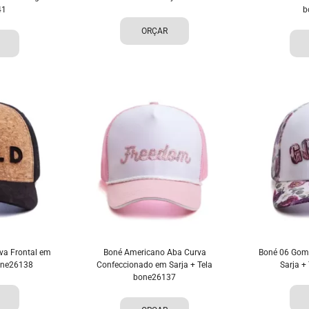
41
b
ORÇAR
va Frontal em
Boné Americano Aba Curva
Boné 06 Gom
bone26138
Confeccionado em Sarja + Tela
Sarja +
bone26137