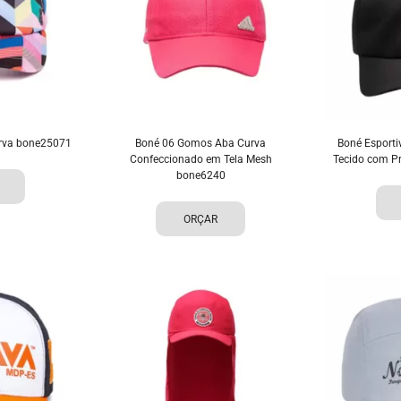
Curva bone25071
Boné 06 Gomos Aba Curva
Boné Esport
Confeccionado em Tela Mesh
Tecido com P
bone6240
ORÇAR