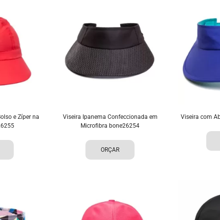
lso e Zíper na
Viseira Ipanema Confeccionada em
Viseira com A
26255
Microfibra bone26254
ORÇAR