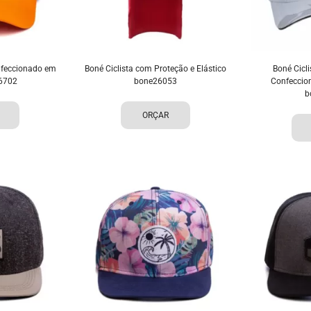
feccionado em
Boné Ciclista com Proteção e Elástico
Boné Cicl
6702
bone26053
Confeccio
b
ORÇAR