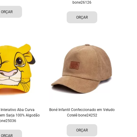
bone26126
ORÇAR
ORÇAR
l Interativo Aba Curva
Boné Infantil Confeccionado em Veludo
 em Sarja 100% Algodão
Cotelê bone24252
one25036
ORÇAR
ORÇAR