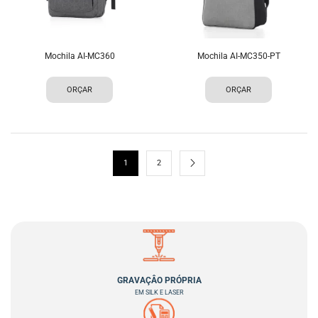
Mochila AI-MC360
Mochila AI-MC350-PT
ORÇAR
ORÇAR
1
2
GRAVAÇÂO PRÓPRIA
EM SILK E LASER