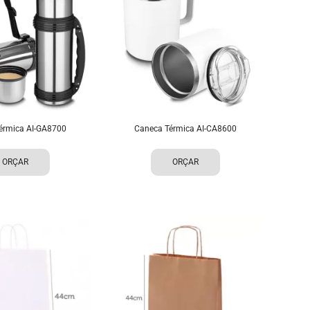
Térmica AI-GA8700
Caneca Térmica AI-CA8600
ORÇAR
ORÇAR