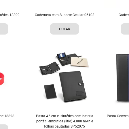
tético 18899
Caderneta com Suporte Celular 06103
Cader
COTAR
one 18828
Pasta A5 em c. sintético com bateria
Pasta Conven
portátil embutida (lítio) 4.000 mAh e
folhas pautadas SP52075